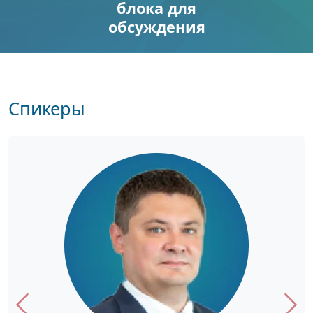
блока для
обсуждения
Спикеры
Предыдущий
Сле